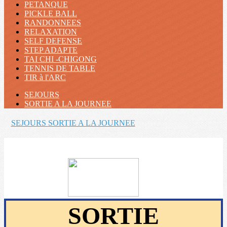
PETANQUE
PICKLE BALL
RANDONNEES
RELAXATION
SELF DEFENSE
STEP ADAPTE
TAI CHI -CHIGONG
TENNIS DE TABLE
TIR à l'ARC
SEJOURS
SORTIE A LA JOURNEE
SEJOURS
SORTIE A LA JOURNEE
SORTIE