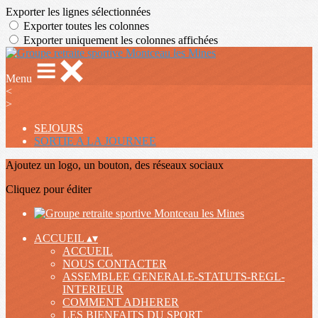
Exporter les lignes sélectionnées
Exporter toutes les colonnes
Exporter uniquement les colonnes affichées
Menu
<
>
SEJOURS
SORTIE A LA JOURNEE
Ajoutez un logo, un bouton, des réseaux sociaux
Cliquez pour éditer
ACCUEIL
▴
▾
ACCUEIL
NOUS CONTACTER
ASSEMBLEE GENERALE-STATUTS-REGL-
INTERIEUR
COMMENT ADHERER
LES BIENFAITS DU SPORT