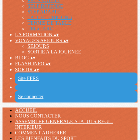
RELAXATION
SELF DEFENSE
STEP ADAPTE
TAI CHI -CHIGONG
TENNIS DE TABLE
TIR à l'ARC
LA FORMATION
▴
▾
VOYAGES-SEJOURS
▴
▾
SEJOURS
SORTIE A LA JOURNEE
BLOG
▴
▾
FLASH INFO
▴
▾
SORTIR
▴
▾
Site FFRS
Se connecter
ACCUEIL
NOUS CONTACTER
ASSEMBLEE GENERALE-STATUTS-REGL-
INTERIEUR
COMMENT ADHERER
LES BIENFAITS DU SPORT