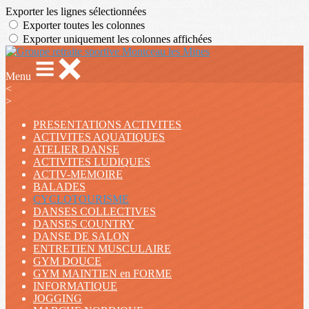
Exporter les lignes sélectionnées
Exporter toutes les colonnes
Exporter uniquement les colonnes affichées
Menu
<
>
PRESENTATIONS ACTIVITES
ACTIVITES AQUATIQUES
ATELIER DANSE
ACTIVITES LUDIQUES
ACTIV-MEMOIRE
BALADES
CYCLOTOURISME
DANSES COLLECTIVES
DANSES COUNTRY
DANSE DE SALON
ENTRETIEN MUSCULAIRE
GYM DOUCE
GYM MAINTIEN en FORME
INFORMATIQUE
JOGGING