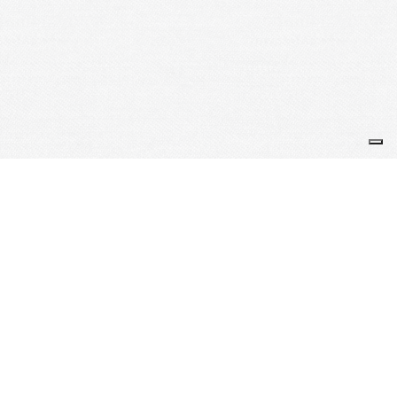
Webmaster : Jean-Louis et Marie Andrée 01/01/2026
Je m'abonne à la newsletter
OK
Plan du site
Licences
Mentions légales
CGUV
Paramétrer vos cookies
Se connecter
Propulsé par AssoConnect, le logiciel des Clubs Omnisports