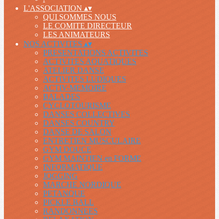
L'ASSOCIATION
▴
▾
QUI SOMMES NOUS
LE COMITE DIRECTEUR
LES ANIMATEURS
NOS ACTIVITES
▴
▾
PRESENTATIONS ACTIVITES
ACTIVITES AQUATIQUES
ATELIER DANSE
ACTIVITES LUDIQUES
ACTIV-MEMOIRE
BALADES
CYCLOTOURISME
DANSES COLLECTIVES
DANSES COUNTRY
DANSE DE SALON
ENTRETIEN MUSCULAIRE
GYM DOUCE
GYM MAINTIEN en FORME
INFORMATIQUE
JOGGING
MARCHE NORDIQUE
PETANQUE
PICKLE BALL
RANDONNEES