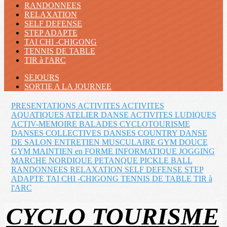
RANDONNEES
RELAXATION
SELF DEFENSE
STEP ADAPTE
TAI CHI -CHIGONG
TENNIS DE TABLE
TIR à l'ARC
SEJOURS
SORTIE A LA JOURNEE
PRESENTATIONS ACTIVITES
ACTIVITES
AQUATIQUES
ATELIER DANSE
ACTIVITES LUDIQUES
ACTIV-MEMOIRE
BALADES
CYCLOTOURISME
DANSES COLLECTIVES
DANSES COUNTRY
DANSE
DE SALON
ENTRETIEN MUSCULAIRE
GYM DOUCE
GYM MAINTIEN en FORME
INFORMATIQUE
JOGGING
MARCHE NORDIQUE
PETANQUE
PICKLE BALL
RANDONNEES
RELAXATION
SELF DEFENSE
STEP
ADAPTE
TAI CHI -CHIGONG
TENNIS DE TABLE
TIR à
l'ARC
CYCLO TOURISME