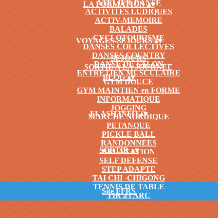
ATELIER DANSE
LA FORMATION
▴
▾
ACTIVITES LUDIQUES
ACTIV-MEMOIRE
BALADES
CYCLOTOURISME
VOYAGES-SEJOURS
▴
▾
DANSES COLLECTIVES
DANSES COUNTRY
SEJOURS
DANSE DE SALON
SORTIE A LA JOURNEE
ENTRETIEN MUSCULAIRE
BLOG
▴
▾
GYM DOUCE
GYM MAINTIEN en FORME
INFORMATIQUE
JOGGING
FLASH INFO
▴
▾
MARCHE NORDIQUE
PETANQUE
PICKLE BALL
RANDONNEES
SORTIR
▴
▾
RELAXATION
SELF DEFENSE
STEP ADAPTE
TAI CHI -CHIGONG
TENNIS DE TABLE
Site FFRS
TIR à l'ARC