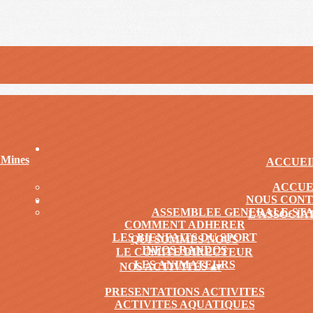
ACCUE
ACCUE
NOUS CON
ASSEMBLEE GENERALE-STA
L'ASSOCIA
COMMENT ADHERER
LES BIENFAITS DU SPORT
QUI SOMMES NOUS
INFOS RANDOS
LE COMITE DIRECTEUR
.
LES ANIMATEURS
NOS ACTIVITES
▴
▾
PRESENTATIONS ACTIVITES
ACTIVITES AQUATIQUES