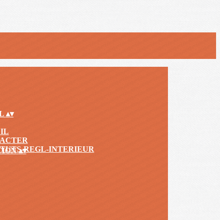
IL
▴
▾
IL
TACTER
TUTS-REGL-INTERIEUR
TION
▴
▾