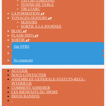
TAI CHI -CHIGONG
TENNIS DE TABLE
TIR à l'ARC
LA FORMATION
▴
▾
VOYAGES-SEJOURS
▴
▾
SEJOURS
SORTIE A LA JOURNEE
BLOG
▴
▾
FLASH INFO
▴
▾
SORTIR
▴
▾
Site FFRS
Se connecter
ACCUEIL
NOUS CONTACTER
ASSEMBLEE GENERALE-STATUTS-REGL-
INTERIEUR
COMMENT ADHERER
LES BIENFAITS DU SPORT
INFOS RANDOS
.