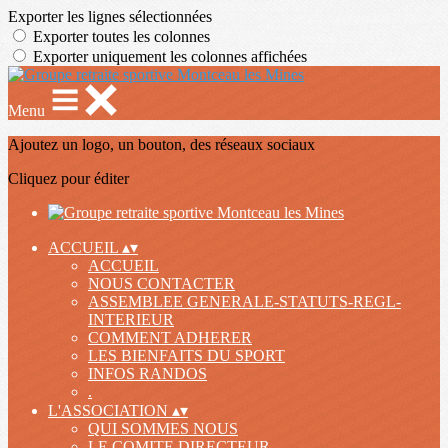
Exporter les lignes sélectionnées
Exporter toutes les colonnes
Exporter uniquement les colonnes affichées
Menu
Ajoutez un logo, un bouton, des réseaux sociaux
Cliquez pour éditer
ACCUEIL
▴
▾
ACCUEIL
NOUS CONTACTER
ASSEMBLEE GENERALE-STATUTS-REGL-
INTERIEUR
COMMENT ADHERER
LES BIENFAITS DU SPORT
INFOS RANDOS
.
L'ASSOCIATION
▴
▾
QUI SOMMES NOUS
LE COMITE DIRECTEUR